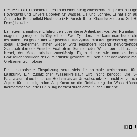
Der TAKE OFF Propellerantrieb findet einen stetig wachsende Zuspruch in Flug
Hovercrafts und Unversialbooten für Wasser, Eis und Schnee. Er hat sich au
Antrieb für Bodeneffekt-Flugboote (z.B. Airfish III der Rheinflugzeugbau GmbH
Fotos) bewährt.
Es liegen langjährige Erfahrungen über diese Antriebsart vor. Der Ruhiglauf
magementgeregelten luftölgekühlten Zwei-Zylinders - so kann man heute ein
festhalten - ist gegenüber vergasenden Vierzylindermotoren gleichwertig, wen
sogar angenehmer. Immer wieder wird besonders lobend hervorgehob
Startqualitäten des Antriebs. Egal ob im Sommer oder Winter, bei Luftfeuchtigk
Nebel, der Motor arbeitet zuverlässig. Eigentlich so wie man es heu
Großserienprodukten der Autoindustrie gewohnt ist. Eben einer der Vorteile m
Großserientechnologie.
Die elektronische Einspritzung sorgt stets für optimale Verbrennung für
Lastpunkt. Ein zusätzlicher Wasserkreislauf wird nicht benötigt. Die 3
Katalysatoranlage bietet ein Höchstmaß an Umweltschutz. Ein nicht zu verac
Aspekt für die steigenden Ansprüche an die Reinhaltung der Wasserfläche
thermostatgesteuerte Ölkühlung besticht durch erstaunliche Effizienz.
1