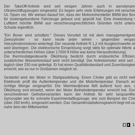
Der TakeOff-Antrieb wird seit einigen Jahren auch in aerodynam
Ultraleichtflugzeugen eingesetzt. Es liegen sehr viele Erfahrungen mit versch
UL-Typen vor. Wir weisen darauf hin, dass der Motorenhersteller BMW den Bo
für bodengebundene Fahrzeuge gebaut und geprüft hat. Eine Anwendung f
Luftfahrt möchte BMW aus versicherungsrechtlichen Gründen nicht unterst
Schade eigentlich.
"Ein Boxer wird schütteln." Dieses Vorurteil ist mit dem managementgere
Zweizylinder - so kann heute jeder sehen - gegenüber vergas
Vierzylindermotoren widerlegt. Der neueste Antrieb R 1,2 mit Ausgleichswelle is
weit überlegen. Die elektronische Einspritzung sorgt stets für optimale Werte 
unterschiedlichen Höhen (über 17000 ft Höhe war keine Herausforderung).
Die thermostatgesteuerte Ölkühlung besticht durch erstaunliche Effizien
zusätzlicher Wasserkreislauf wird nicht benötigt. Der Antriebsmotor wird seit
täglich über 250 mal gefertigt. Er hat einen Qualitätsstandard und Zuverlässigke
erreicht, wie es nur in Großserien möglich ist.
Gestartet wird der Motor in Startgasstellung. Einen Choke gibt es nicht me
Elektronik prüft die Außentemperatur und die Motortemperatur. Danach wi
richtige Menge eingespritzt. Die Warmlaufphase fällt äußerst kurz aus, 
Ölkühlung erst einsetzt, wenn der Motor Betriebstemperatur erreicht hat. Du
verschiedenen Getriebevarianten kann der Antrieb für sehr langsamfli
Gyrocopter wie für schnelle Experimentalflugzeuge, wie zum Beispiel der Ch
(über 260 km/h), eingesetzt werden. Das Gesamtinstallationsgewicht liegt mit ca
nahe dem der Mitbewerber.
1